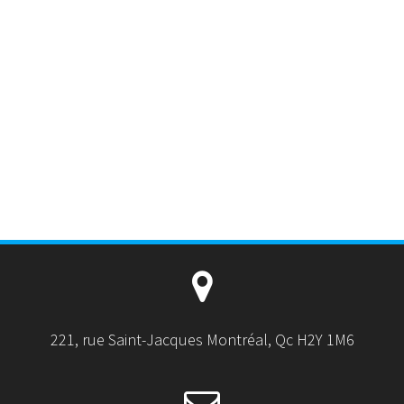
221, rue Saint-Jacques Montréal, Qc H2Y 1M6