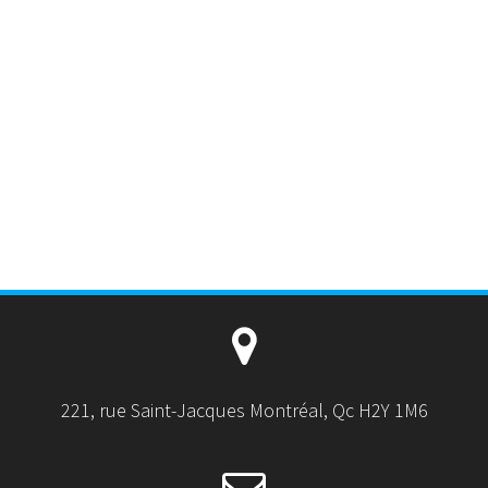
221, rue Saint-Jacques Montréal, Qc H2Y 1M6