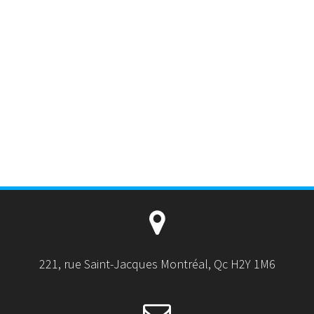
221, rue Saint-Jacques Montréal, Qc H2Y 1M6