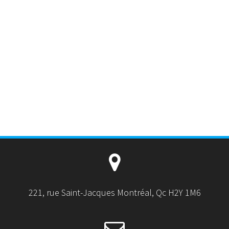
221, rue Saint-Jacques Montréal, Qc H2Y 1M6