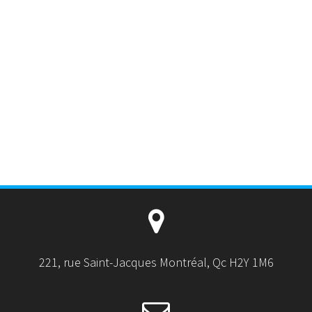
221, rue Saint-Jacques Montréal, Qc H2Y 1M6