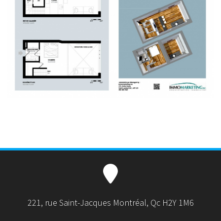
221, rue Saint-Jacques Montréal, Qc H2Y 1M6