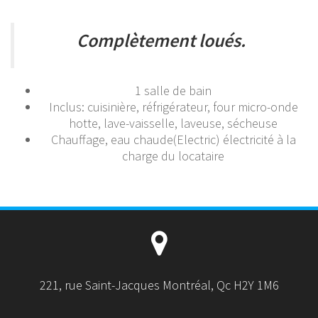
Complètement loués.
1 salle de bain
Inclus: cuisinière, réfrigérateur, four micro-onde
hotte, lave-vaisselle, laveuse, sécheuse
Chauffage, eau chaude(Electric) électricité à la
charge du locataire
221, rue Saint-Jacques Montréal, Qc H2Y 1M6