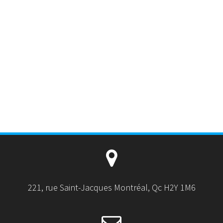
221, rue Saint-Jacques Montréal, Qc H2Y 1M6